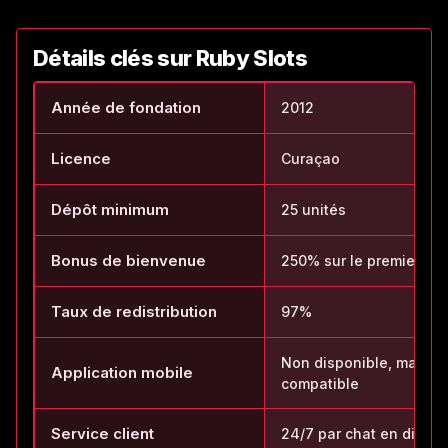
Détails clés sur Ruby Slots
Année de fondation
2012
Licence
Curaçao
Dépôt minimum
25 unités
Bonus de bienvenue
250% sur le premier dé
Taux de redistribution
97%
Non disponible, mais si
Application mobile
compatible
Service client
24/7 par chat en direct 