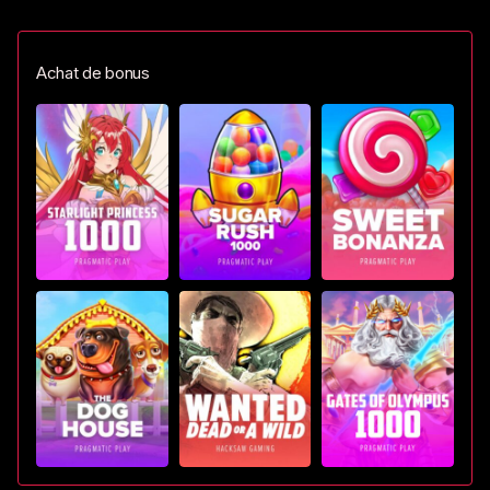
Achat de bonus