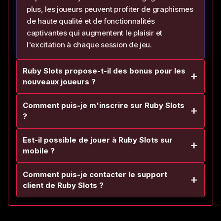
plus, les joueurs peuvent profiter de graphismes
de haute qualité et de fonctionnalités
captivantes qui augmentent le plaisir et
l'excitation à chaque session de jeu.
Ruby Slots propose-t-il des bonus pour les
nouveaux joueurs ?
Comment puis-je m'inscrire sur Ruby Slots
?
Est-il possible de jouer à Ruby Slots sur
mobile ?
Comment puis-je contacter le support
client de Ruby Slots ?