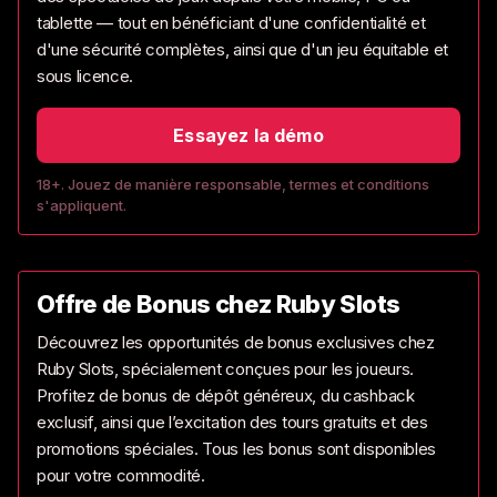
tablette — tout en bénéficiant d'une confidentialité et
d'une sécurité complètes, ainsi que d'un jeu équitable et
sous licence.
Essayez la démo
18+. Jouez de manière responsable, termes et conditions
s'appliquent.
Offre de Bonus chez Ruby Slots
Découvrez les opportunités de bonus exclusives chez
Ruby Slots, spécialement conçues pour les joueurs.
Profitez de bonus de dépôt généreux, du cashback
exclusif, ainsi que l’excitation des tours gratuits et des
promotions spéciales. Tous les bonus sont disponibles
pour votre commodité.