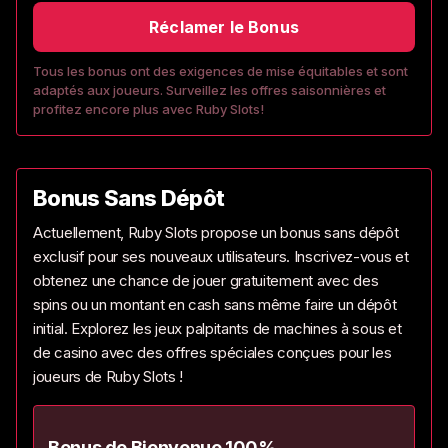
Réclamer le Bonus
Tous les bonus ont des exigences de mise équitables et sont
adaptés aux joueurs. Surveillez les offres saisonnières et
profitez encore plus avec Ruby Slots!
Bonus Sans Dépôt
Actuellement, Ruby Slots propose un bonus sans dépôt
exclusif pour ses nouveaux utilisateurs. Inscrivez-vous et
obtenez une chance de jouer gratuitement avec des
spins ou un montant en cash sans même faire un dépôt
initial. Explorez les jeux palpitants de machines à sous et
de casino avec des offres spéciales conçues pour les
joueurs de Ruby Slots !
Bonus de Bienvenue 100%