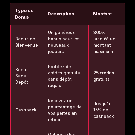
Type de
Co
Description
Montant
Bonus
Réc
Un généreux
300%
Insc
Bonus de
bonus pour les
jusqu’à un
vous
Bienvenue
nouveaux
montant
effe
joueurs
maximum
dép
Profitez de
Cré
Bonus
crédits gratuits
25 crédits
com
Sans
sans dépôt
gratuits
util
Dépôt
requis
cod
Recevez un
Cont
Jusqu’à
pourcentage de
serv
Cashback
15% de
vos pertes en
apr
cashback
retour
con
Obtenez des
Effe