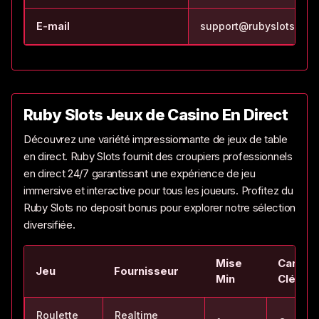
E-mail
support@rubyslots.com
Ruby Slots Jeux de Casino En Direct
Découvrez une variété impressionnante de jeux de table
en direct. Ruby Slots fournit des croupiers professionnels
en direct 24/7 garantissant une expérience de jeu
immersive et interactive pour tous les joueurs. Profitez du
Ruby Slots no deposit bonus pour explorer notre sélection
diversifiée.
Mise
Caracté
Jeu
Fournisseur
Min
Clé
Roulette
Realtime