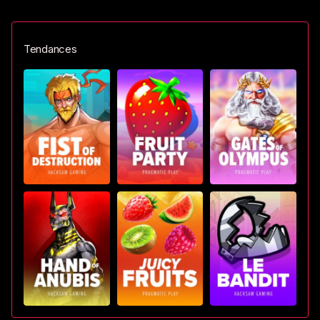
Tendances